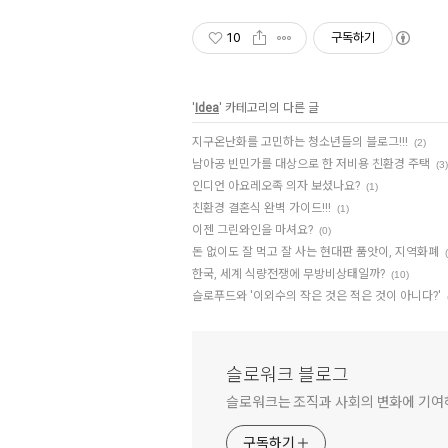
10
구독하기
'
Idea
' 카테고리의 다른 글
지구온난화를 고민하는 청소년들의 블로그!!!
(2)
남아공 빈민가를 대상으로 한 저비용 친환경 주택
(3)
인디언 아요레오족 의자 보셨나요?
(1)
친환경 결혼식 완벽 가이드!!!
(1)
이젠 그린와인을 마셔요?
(0)
돈 없이도 잘 먹고 잘 사는 현대판 품앗이, 지역화폐
한국, 세계 식량전쟁에 무방비상태일까?
(10)
슬로푸드와 '이외수의 작은 것은 적은 것이 아니다?'
슬로워크 블로그
슬로워크는 조직과 사회의 변화에 기
구독하기