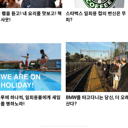
 랩을 듣고! 내 요리를 맛보고! 첵
스타벅스 일회용 컵의 변신은 무
사웃!
죄?
루에 하나씩, 일회용품에게 새임
BMW를 타고다니는 당신, 더 오
를 명하노라!
산다?