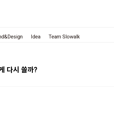
nd&Design
Idea
Team Slowalk
게 다시 쓸까?