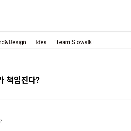
nd&Design
Idea
Team Slowalk
가 책임진다?
?