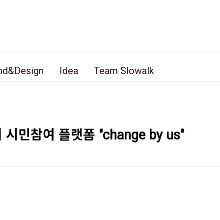
nd&Design
Idea
Team Slowalk
민참여 플랫폼 "change by us"