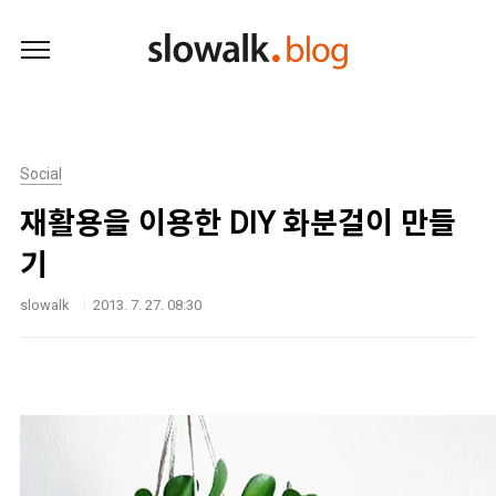
본문 바로가기
Social
재활용을 이용한 DIY 화분걸이 만들
기
slowalk
2013. 7. 27. 08:30