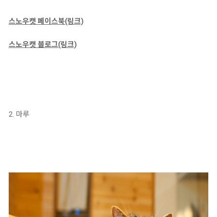
스노우캣 페이스북(링크)
스노우캣 블로그(링크)
2. 마루