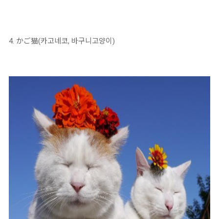
4. かご猫(카고네코, 바구니고양이)