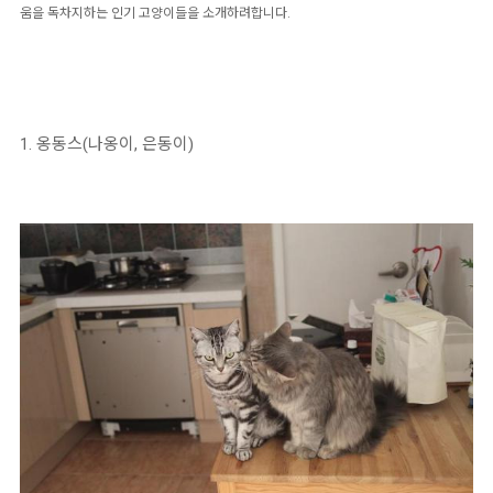
움을 독차지하는 인기 고양이들을 소개하려합니다.
1. 옹동스(나옹이, 은동이)