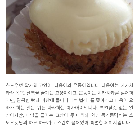
스노우캣 작가의 고양이, 나옹이와 은동이입니다. 나옹이는 치카치
카와 목욕, 산책을 즐기는 고양이이고, 은동이는 치카치카를 싫어하
지만, 달콤한 빵과 마당에 돌아다니는 벌레...를 좋아하고 나옹이 오
빠가 하는 일은 뭐든 따라하는 여자아이입니다. 특별할것 없는 일
상이지만, 마당을 즐기는 고양이 두 마리와 함께 동거동락하는 스
노우캣님의 하루 하루가 고스란히 묻어있어 특별한 페이지입니다.