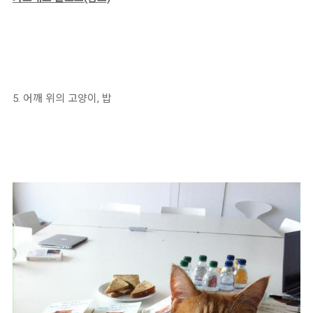
5. 어깨 위의 고양이, 밥