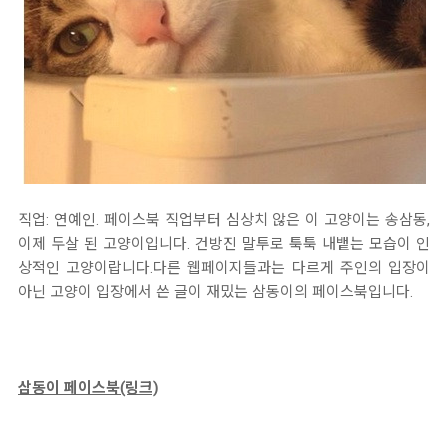
직업: 연예인. 페이스북 직업부터 심상치 않은 이 고양이는 송삼동,
이제 두살 된 고양이입니다. 건방진 말투로 툭툭 내뱉는 모습이 인
상적인 고양이랍니다.다른 웹페이지들과는 다르게 주인의 입장이
아닌 고양이 입장에서 쓴 글이 재밌는 삼동이의 페이스북입니다.
삼동이 페이스북(링크)