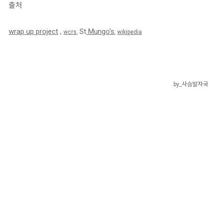
출처
wrap up project
,
St
Mungo's
wcrs
,
,
wikipedia
by_사슴발자국