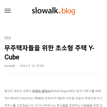
본문 바로가기
Idea
무주택자들을 위한 초소형 주택 Y-
Cube
slowalk
2014. 3. 10. 07:00
퐁피두 센터의 건축가
리차드 로저스
(Richard Rogers)씨
는 영국
YMCA
를 위해
'
와이큐브
(Y-Cube)'
라는
300
평방 피트
(
약
8.5
평
)
의 저비용 조립식 주택으로 미니
하우스를 선보였습니다
.
이 미니하우스는 호스텔을 전전하는 사람들을 위한 단