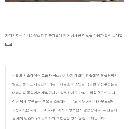
가디언지는 미니하우스의 건축기술에 관한 상세한 정보를 다음과 같이
소개합
니다
.
셰필드 인슐레이션 그룹과 콕스벤치사가 개발한 인술셸
(
런던올림픽의
벨로드롬에도 사용됨
)
이라는 목재골조 시스템을 적용한 구성부품들은
더비셔의 공장에서 제작됩니다
.
정밀하게 절단되고 접착 합판으로 제
작된 목재 부품들은 손으로 조립해서
— "
오직 두 가지 나사못으로만
고정시켰습니다
."
라고 디자이너가 자랑스럽게 말했습니다
.
—
단열재
를 채워 넣으면
8
층 높이까지 구조물을 쌓아 올릴 수 있습니다
.