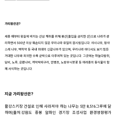
가리왕산은?
세종 때부터 왕실에 바치는 산삼 채취를 위해 봉산(출입을 금지한 산)으로 나라가 관
리하면서 500년 이상 훼손되지 않은 우리나라 유일의 원시림입니다. 사시나무, 왕사
스레 나무, 백작약 등 국내 최대의 신갈나무가 있으며, 우리나라 어디서도 보기 힘든
거대한 나무와 희귀한 수목 군락으로 이루어져 있는 곳입니다. 그
곳에는 하늘다람쥐,
담비, 노루, 은판나비, 까막딱따구리, 만병초, 노랑무늬붓꽃 등 여러종의 동식물이 함
께 서식하는 곳입니다.
지금 가리왕산은?
활강스키장 건설로 인해 사라져야 하는 나무는 5만 8,516그루에 달
하며(출처:강원도 중봉 알파인 경기장 조성사업 환경영향평가