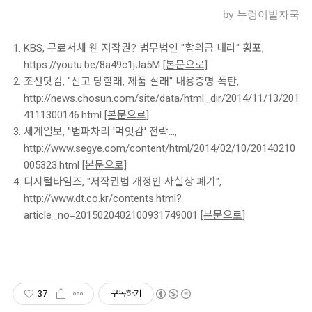
by 누렁이발자국
KBS, 무료서체 웬 저작권? 법무법인 "합의금 내라" 횡포,
https://youtu.be/8a49c1jJa5M
[본문으로]
조선닷컴, "신고 당할래, 제품 살래" 내용증명 폭탄,
http://news.chosun.com/site/data/html_dir/2014/11/13/201
4111300146.html
[본문으로]
세계일보, "법파차리 '먹잇감' 전락...,
http://www.segye.com/content/html/2014/02/10/20140210
005323.html
[본문으로]
디지털타임즈, "저작권법 개정안 사실상 폐기",
http://www.dt.co.kr/contents.html?
article_no=2015020402100931749001
[본문으로]
37
구독하기