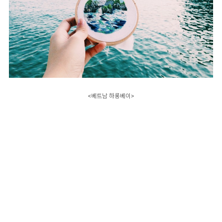
<베트남 하롱베이>