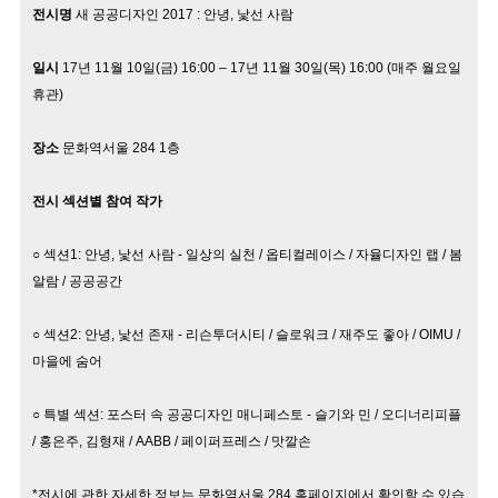
전시명
새 공공디자인 2017 : 안녕, 낯선 사람
일시
17년 11월 10일(금) 16:00 – 17년 11월 30일(목) 16:00 (매주 월요일
휴관)
장소
문화역서울
284 1층
전시 섹션별 참여 작가
○ 섹션1: 안녕, 낯선 사람
- 일상의 실천 / 옵티컬레이스 / 자율디자인 랩 / 봄
알람 / 공공공간
○ 섹션2: 안녕, 낯선 존재
- 리슨투더시티 / 슬로워크 / 재주도 좋아 / OIMU /
마을에 숨어
○ 특별 섹션: 포스터 속 공공디자인 매니페스토
- 슬기와 민 / 오디너리피플
/ 홍은주, 김형재 / AABB / 페이퍼프레스 / 맛깔손
*전시에 관한 자세한 정보는
문화역
서울 284
홈페이지에서 확인할 수 있습