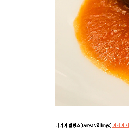
데리야 뵐링스(Derya Völlings)
이케아 