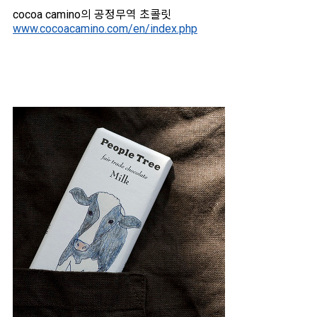
cocoa camino의 공정무역 초콜릿
www.cocoacamino.com/en/index.php