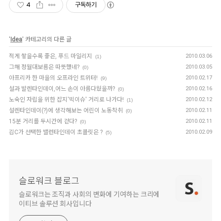
4
구독하기
'
Idea
' 카테고리의 다른 글
적게 쌓을수록 좋은, 푸드 마일리지
2010.03.06
(1)
그해 정월대보름은 따뜻했네?
2010.03.05
(0)
아프리카 한 마을의 오프라인 트위터!
2010.02.17
(9)
설과 발렌타인데이,어느 손이 아름다웠을까?
2010.02.16
(0)
노숙인 자립을 위한 잡지'빅이슈' 거리로 나가다!
2010.02.12
(1)
설렌타인데이(?)에 생각해보는 어린이 노동착취
2010.02.11
(0)
15분 거리를 두시간에 걷다?
2010.02.11
(0)
김C가 선택한 밸런타인데이 초콜릿은 ?
2010.02.09
(5)
슬로워크 블로그
슬로워크는 조직과 사회의 변화에 기여하는 크리에
이티브 솔루션 회사입니다