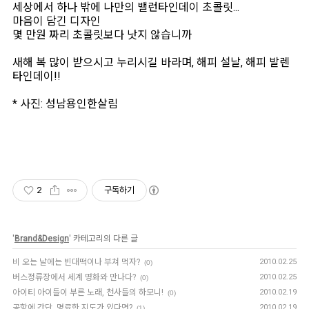
세상에서 하나 밖에 나만의 밸런타인데이 초콜릿...
마음이 담긴 디자인
몇 만원 짜리 초콜릿보다 낫지 않습니까
새해 복 많이 받으시고 누리시길 바라며, 해피 설날, 해피 발렌
타인데이!!
* 사진: 성남용인한살림
2
구독하기
'
Brand&Design
' 카테고리의 다른 글
비 오는 날에는 빈대떡이나 부쳐 먹자?
2010.02.25
(0)
버스정류장에서 세계 명화와 만나다?
2010.02.25
(0)
아이티 아이들이 부른 노래, 천사들의 하모니!
2010.02.19
(0)
공항에 간단, 명료한 지도가 있다면?
2010.02.19
(1)