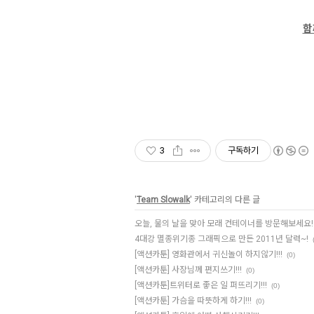
함
3
구독하기
'
Team Slowalk
' 카테고리의 다른 글
오늘, 물의 날을 맞아 모래 컨테이너를 방문해보세요!
4대강 멸종위기종 그래픽으로 만든 2011년 달력~!
[액션카툰] 영화관에서 귀신놀이 하지않기!!!
(0)
[액션카툰] 사장님께 편지쓰기!!!
(0)
[액션카툰]트위터로 좋은 일 퍼뜨리기!!!
(0)
[액션카툰] 가슴을 따뜻하게 하기!!!
(0)