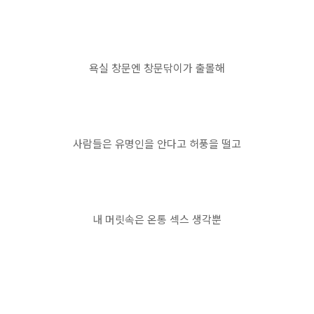
욕실 창문엔 창문닦이가 출몰해
사람들은 유명인을 안다고 허풍을 떨고
내 머릿속은 온통 섹스 생각뿐