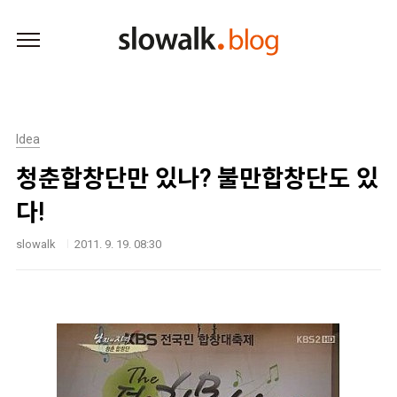
본문 바로가기
Idea
청춘합창단만 있나? 불만합창단도 있
다!
slowalk
2011. 9. 19. 08:30