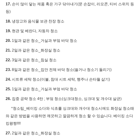
17.
손이 많이 닿는 제품 혹은 가구 닦아내기(문 손잡이, 리모콘, 티비 스위치 등
등)
18.
냉장고와 음식물 보관 찬장 청소
19.
현관 및 베란다, 자동차 청소
20.
1일과 같은 청소_거실과 부엌 바닥 청소
21.
2일과 같은 청소_화장실 청소
22.
3일과 같은 청소_침실 청소
23.
8일과 같은 청소_집안 전체 바닥 청소(쓸거나 청소기 돌리기)
24.
시트류 세탁 청소(이불, 침대 시트 세탁, 행주나 손타월 삶기)
25.
1일과 같은 청소_거실과 부엌 바닥 청소
26.
집중 공략 청소 4탄 ; 부엌 청소(싱크대청소, 싱크대 및 개수대 살균
)
*청소팁_베이킹 소다와 식초를 싱크대와 개수대 청소시에도 화장실 청소때
와 같은 방법을 사용하면 깨끗하고 깔끔하게 청소 할 수 있습니다. 베이킹 소다
킹왕짱!!!!
27.
2일과 같은 청소_화장실 청소