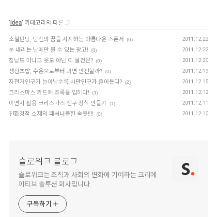
'
Idea
' 카테고리의 다른 글
소셜펀딩, 당신의 꿈을 지지하는 아름다운 스폰서
2011.12.22
(0)
눈 내리는 날에만 볼 수 있는 광고!
2011.12.22
(0)
침낭도 아니고 옷도 아닌 이 물건은?
2011.12.20
(0)
생선초밥, 수은으로부터 과연 안전할까?
2011.12.19
(0)
자전거인구가 늘어날수록 비만인구가 줄어든다?
2011.12.15
(2)
크리스마스 카드에 초록을 입히다!
2011.12.12
(3)
이면지 활용 크리스마스 전구 장식 만들기
2011.12.11
(1)
친환경적 소재의 패셔너블한 속옷!!!!
2011.12.10
(0)
슬로워크 블로그
슬로워크는 조직과 사회의 변화에 기여하는 크리에
이티브 솔루션 회사입니다
구독하기