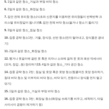
5.
1일과 같은 청소_거실과 부엌 바닥 청소
6.
2일과 같은 청소_화장실 청소
7.
집안 전체 유리창 청소(식초와 신문지를 이용하면 유리창들이 반짝반짝 크
리스탈 유리창같이 됩니다!)
8.
집안 전체 바닥 청소(쓸거나 청소기 돌리기)
9.
3일과 같은 청소_침실 청소
10.
집중 공략 청소1탄 ; 거울, 장식장, 선반 청소(먼지 털어내고, 장식품은 광내
기)
11.
2일과 같은 청소_화장실 청소
12.
행거나 옷걸이에 걸린 옷 혹은 의자나 소파에 걸쳐 둔 옷과 패션 악세사리
(모자, 장갑...등) 정리하기
13.
4일과 같은 청소_기타 공간 청소
14.
집중 공략 청소 2탄 ; 침실 및 옷장 혹은 옷방 청소(헝클어진 옷장 정리하기,
침대 바닥 청소 및 이부자리 바닥 청소, 바닥 닦기, 전등이나 장식품 먼지 털고
닦기)
15.
1일과 같은 청소_거실과 부엌 바닥 청소
16.
집중 공략 청소 3탄 ; 화장실 청소(
화장실 쓰레기통 비우고, 세척하기, 타일
사이사이 곰팡이 제거하기 등)