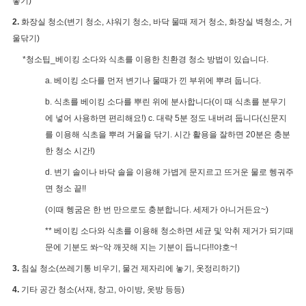
놓기)
2.
화장실 청소(변기 청소, 샤워기 청소, 바닥 물때 제거 청소, 화장실 벽청소, 거
울닦기)
*청소팁_베이킹 소다와 식초를 이용한 친환경 청소 방법이 있습니다.
a. 베이킹 소다를 먼저 변기나 물때가 낀 부위에 뿌려 둡니다.
b. 식초를 베이킹 소다를 뿌린 위에 분사합니다(이 때 식초를 분무기
에 넣어 사용하면 편리해요!) c. 대략 5분 정도 내버려 둡니다(신문지
를 이용해 식초을 뿌려 거울을 닦기. 시간 활용을 잘하면 20분은 충분
한 청소 시간!)
d. 변기 솔이나 바닥 솔을 이용해 가볍게 문지르고 뜨거운 물로 헹궈주
면 청소 끝!!
(이때 헹굼은 한 번 만으로도 충분합니다. 세제가 아니거든요~)
** 베이킹 소다와 식초를 이용해 청소하면 세균 및 악취 제거가 되기때
문에 기분도 쏴~악 깨끗해 지는 기분이 듭니다!!야호~!
3.
침실 청소(쓰레기통 비우기, 물건 제자리에 놓기, 옷정리하기)
4.
기타 공간 청소(서재, 창고, 아이방, 옷방 등등)