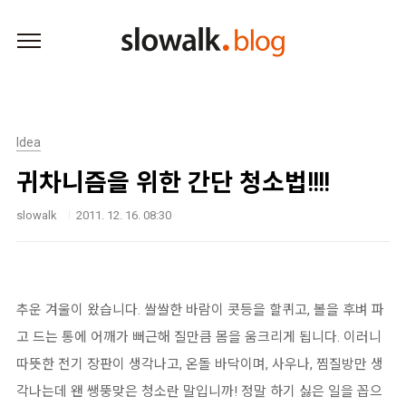
본문 바로가기
Idea
귀차니즘을 위한 간단 청소법!!!!
slowalk
2011. 12. 16. 08:30
추운 겨울이 왔습니다. 쌀쌀한 바람이 콧등을 할퀴고, 볼을 후벼 파
고 드는 통에 어깨가 뻐근해 질만큼 몸을 움크리게 됩니다. 이러니
따뜻한 전기 장판이 생각나고, 온돌 바닥이며, 사우나, 찜질방만 생
각나는데 왠 쌩뚱맞은 청소란 말입니까! 정말 하기 싫은 일을 꼽으