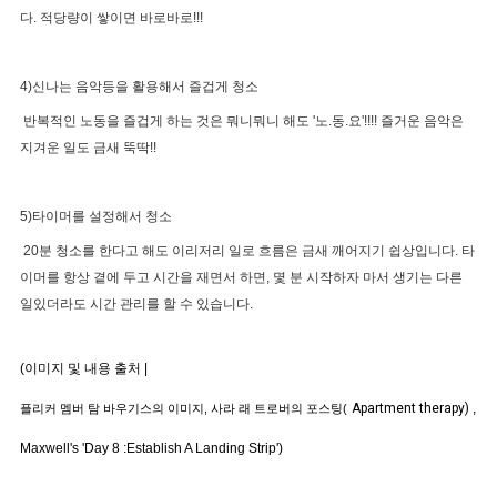
다. 적당량이 쌓이면 바로바로!!!
4)신나는 음악등을 활용해서 즐겁게 청소
반복적인 노동을 즐겁게 하는 것은 뭐니뭐니 해도 '노.동.요'!!!! 즐거운 음악은
지겨운 일도 금새 뚝딱!!
5)타이머를 설정해서 청소
20분 청소를 한다고 해도 이리저리 일로 흐름은 금새 깨어지기 쉽상입니다. 타
이머를 항상 곁에 두고 시간을 재면서 하면, 몇 분 시작하자 마서 생기는 다른
일있더라도 시간 관리를 할 수 있습니다.
(이미지 및 내용 출처 |
Apartment therapy)
,
플리커 멤버 탐 바우기스의 이미지, 사라 래 트로버의 포스팅(
Maxwell's 'Day 8 :Establish A Landing Strip')