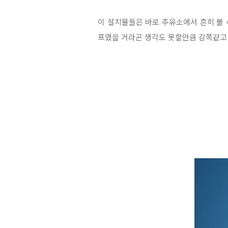
이 설치물
들은 바로 주유소에서 흔히 볼
프였을 거라곤 생각도 못할만큼 감쪽같고