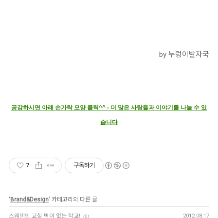
by 누렁이발자국
공감하시면 아래 손가락 모양 클릭^^ - 더 많은 사람들과 이야기를 나눌 수 있
습니다
7
구독하기
'
Brand&Design
' 카테고리의 다른 글
스웨덴의 교실 벽이 없는 학교!
2012.08.17
(0)