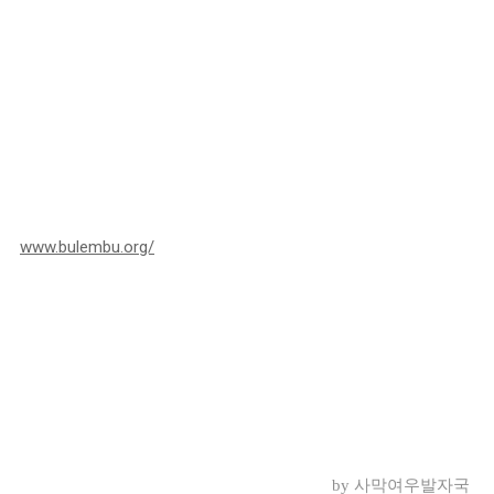
www.bulembu.org/
by 사막여우발자국