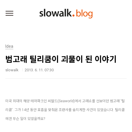
본문 바로가기
Idea
범고래 틸리쿰이 괴물이 된 이야기
slowalk
2013. 6. 11. 07:30
미국 최대의 해양 테마파크인 씨월드(Seaworld)에서 고래쇼를 선보이던 범고래 '틸
리쿰'. 그가 14년 동안 호흡을 맞춰온 조련사를 숨지게한 사건이 있었습니다. 틸리쿰
에겐 무슨 일이 있었을까요?