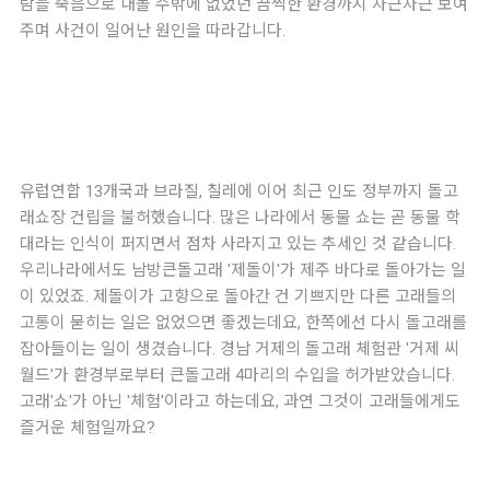
람을 죽음으로 내몰 수밖에 없었던 끔찍한 환경까지 차근차근 보여
주며 사건이 일어난 원인을 따라갑니다.
유럽연합 13개국과 브라질, 칠레에 이어 최근 인도 정부까지 돌고
래쇼장 건립을 불허했습니다. 많은 나라에서 동물 쇼는 곧 동물 학
대라는 인식이 퍼지면서 점차 사라지고 있는 추세인 것 같습니다.
우리나라에서도 남방큰돌고래 '제돌이'가 제주 바다로 돌아가는 일
이 있었죠. 제돌이가 고향으로 돌아간 건 기쁘지만 다른 고래들의
고통이 묻히는 일은 없었으면 좋겠는데요, 한쪽에선
다시 돌고래를
잡아들이는 일이 생겼습니다
. 경남 거제의 돌고래 체험관 '거제 씨
월드'가 환경부로부터 큰돌고래 4마리의 수입을 허가받았습
니다.
고래'쇼'가 아닌 '체험'이라고 하는데요, 과연 그것이 고래들에게도
즐거운 체험일까요?