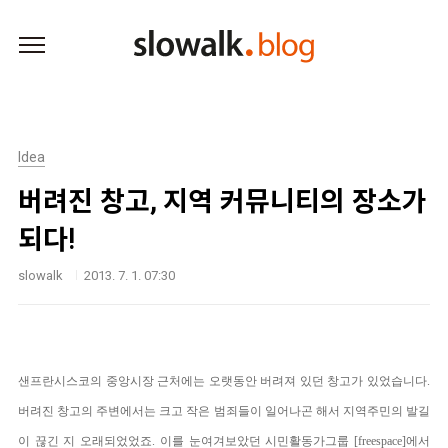
본문 바로가기
Idea
버려진 창고, 지역 커뮤니티의 장소가
되다!
slowalk
2013. 7. 1. 07:30
샌프란시스코의 중앙시장 근처에는 오랫동안 버려져 있던 창고가 있었습니다.
버려진 창고의 주변에서는 크고 작은 범죄들이 일어나곤 해서 지역주민의 발길
이 끊긴 지 오래되었었죠. 이를 눈여겨보았던 시민활동가그룹 [
free
space
]에서