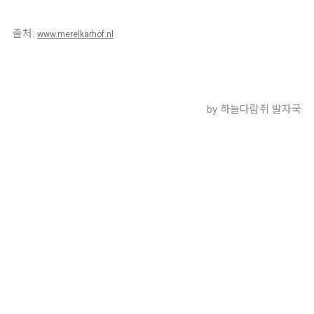
출처:
www.merelkarhof.nl
by 하늘다람쥐 발자국