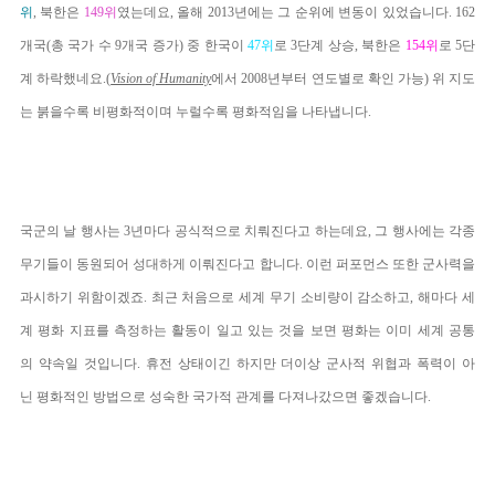
위
, 북한은
149위
였는데요, 올해 2013년에는 그 순위에 변동이 있었습니다. 162
개국(총 국가 수 9개국 증가) 중 한국이
47위
로 3단계 상승, 북한은
154위
로 5단
계 하락했네요.(
Vision of Humanity
에서 2008년부터 연도별로 확인 가능) 위 지도
는 붉을수록 비평화적이며 누럴수록 평화적임을 나타냅니다.
국군의 날 행사는 3년마다 공식적으로 치뤄진다고 하는데요, 그 행사에는 각종
무기들이 동원되어 성대하게 이뤄진다고 합니다. 이런 퍼포먼스 또한 군사력을
과시하기 위함이겠죠. 최근 처음으로 세계 무기 소비량이 감소하고, 해마다 세
계 평화 지표를 측정하는 활동이 일고 있는 것을 보면 평화는 이미 세계 공통
의 약속일 것입니다. 휴전 상태이긴 하지만 더이상 군사적 위협과 폭력이 아
닌 평화적인 방법으로 성숙한 국가적 관계를 다져나갔으면 좋겠습니다.