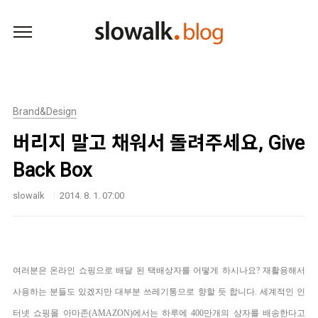
본문 바로가기
Brand&Design
버리지 말고 채워서 돌려주세요, Give
Back Box
slowalk
2014. 8. 1. 07:00
여러분은 온라인 쇼핑으로 배달 된 택배상자를 어떻게 하시나요? 재활용해서
사용하는 분들도 있겠지만 대부분 쓰레기통으로 향할 듯 합니다.
세계적인 인
터넷 쇼핑몰
아마존(AMAZON)
에서는 하루에 400만개의 상자를 배송한다고