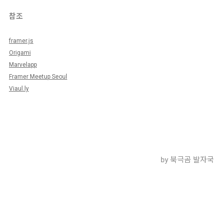
참조
framer.js
Origami
Marvelapp
Framer Meetup Seoul
Viaul.ly
by 북극곰 발자국