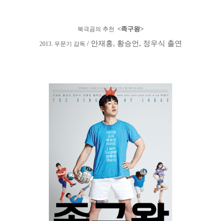
<
족구왕
>
북극곰의 추천
/ 안재홍, 황승언, 정우식 출연
2013. 우문기 감독