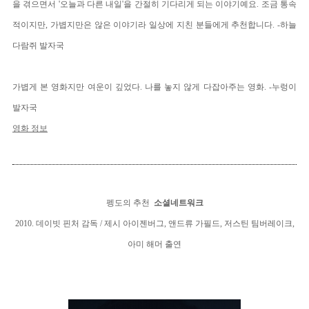
을 겪으면서 '오늘과 다른 내일'을 간절히 기다리게 되는 이야기예요. 조금 통속
적이지만, 가볍지만은 않은 이야기라 일상에 지친 분들에게 추천합니다. -하늘
다람쥐 발자국
가볍게 본 영화지만 여운이 깊었다. 나를 놓지 않게 다잡아주는 영화. -누렁이
발자국
영화 정보
펭도의 추천
소셜네트워크
2010. 데이빗 핀처 감독
/ 제시 아이젠버그, 앤드류 가필드, 저스틴 팀버레이크,
아미 해머 출연