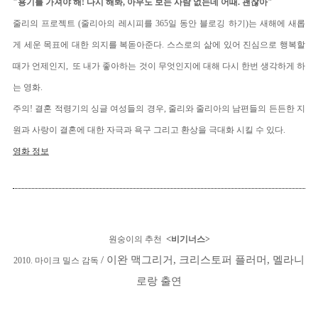
"용기를 가져야 해! 다시 해봐, 아무도 보는 사람 없는데 어때. 괜찮아"
줄리의 프로젝트 (줄리아의 레시피를 365일 동안 블로깅 하기)는 새해에 새롭
게 세운 목표에 대한 의지를 복돋아준다. 스스로의 삶에 있어 진심으로 행복할
때가 언제인지, 또 내가 좋아하는 것이 무엇인지에 대해 다시 한번 생각하게 하
는 영화.
주의! 결혼 적령기의 싱글 여성들의 경우, 줄리와 줄리아의 남편들의 든든한 지
원과 사랑이 결혼에 대한 자극과 욕구 그리고 환상을 극대화 시킬 수 있다.
영화 정보
<
원숭이의 추천
비기너스>
/ 이완 맥그리거, 크리스토퍼 플러머, 멜라니
2010. 마이크 밀스 감독
로랑 출연