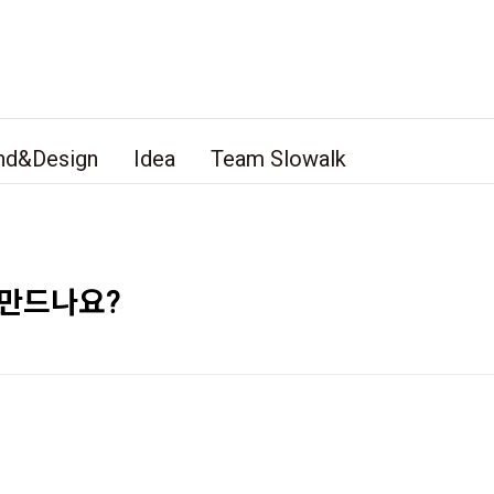
nd&Design
Idea
Team Slowalk
 만드나요?