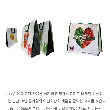
년 이후 봉지 사용을 금지하고 재활용 봉지로 대체한 이탈리
2011
아는 연간
만 톤가량의 이산화탄소 배출을 줄이는 효과를 봤습니
18
다
중국은
년부터 비닐봉지를 유료화하였는데요
비닐봉지
.
2008
,