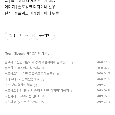
글 | 슬로워크 라이프매니저 혜룡
이미지 | 슬로워크 디자이너 길우
편집 | 슬로워크 마케팅라이터 누들
3
구독하기
'
Team Slowalk
' 카테고리의 다른 글
슬로워크 신입 개발자가 경력 개발자에게 물었습니다
2020.07.17
(0)
슬로워크, 북촌에서 성수까지
2020.06.09
(0)
슬로워크가 비대면-고효율로 일하는 방법
2020.04.08
(0)
라이프매니저는 처음인데요
2020.01.07
(0)
쉬는 것도 열심히 해요
2019.07.11
(0)
슬로워크 인턴 4인방의 솔직 담백한 ‘마지막’ 이야기
2019.06.26
(0)
오렌지레터, 구독자를 만나다
2019.05.29
(0)
당신의 Why는 무엇인가요?
2019.03.13
(2)