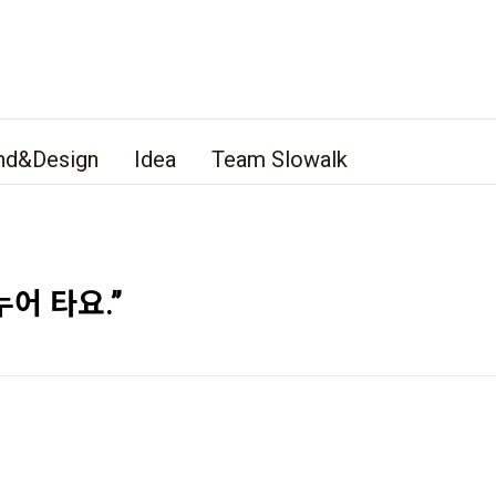
nd&Design
Idea
Team Slowalk
누어 타요.”