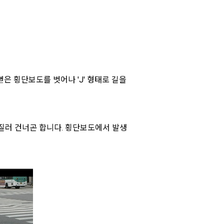
뻗은 횡단보도를 벗어나 'J' 형태로 길을
질러 건너곤 합니다. 횡단보도에서 발생