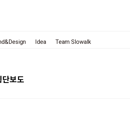
nd&Design
Idea
Team Slowalk
횡단보도