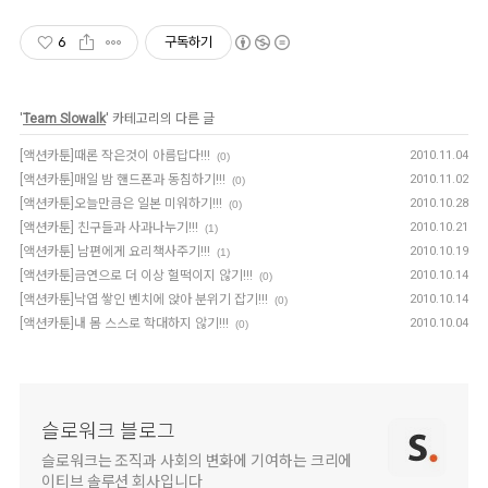
6
구독하기
'
Team Slowalk
' 카테고리의 다른 글
[액션카툰]때론 작은것이 아름답다!!!
2010.11.04
(0)
[액션카툰]매일 밤 핸드폰과 동침하기!!!
2010.11.02
(0)
[액션카툰]오늘만큼은 일본 미워하기!!!
2010.10.28
(0)
[액션카툰] 친구들과 사과나누기!!!
2010.10.21
(1)
[액션카툰] 남편에게 요리책사주기!!!
2010.10.19
(1)
[액션카툰]금연으로 더 이상 헐떡이지 않기!!!
2010.10.14
(0)
[액션카툰]낙엽 쌓인 벤치에 앉아 분위기 잡기!!!
2010.10.14
(0)
[액션카툰]내 몸 스스로 학대하지 않기!!!
2010.10.04
(0)
슬로워크 블로그
슬로워크는 조직과 사회의 변화에 기여하는 크리에
이티브 솔루션 회사입니다