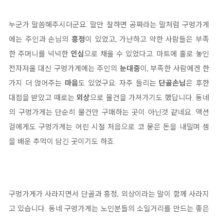
누군가 말씀해주시더군요. 말만 잘하면 공짜라는 말처럼 구멍가게
에는 주인과 손님의
흥정
이 있었고, 가난하고 약한 사람들은 부족
한 주머니를 넉넉한
인심
으로 채울 수 있었다고. 마트에 홀로 놓인
전자저울 대신 구멍가게에는 주인의
눈대중
이, 부족한 사람에겐 한
가지 더 얹어주는
마음
도 있었구요. 자주 들리는
단골손님
은 후한
대접을 받았고 때로는
외상
으로 물건을 가져가기도 했답니다. 동네
의 구멍가게는 단순히 물건만 구매하는 곳이 아닌것 같네요. 액션
걸에게도 구멍가게는 어린 시절 처음으로 코 묻은 돈을 내밀며 셈
을 배운 추억이 담긴 곳이기도 하죠.
구멍가게가 사라지면서 단골과 흥정, 외상이라는 말이 함께 사라지
고 있습니다. 동네 구멍가게는 노인분들의 소일거리를 만드는 좋은