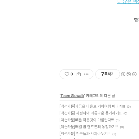
더 많은 
함
8
구독하기
'
Team Slowalk
' 카테고리의 다른 글
[액션카툰]가끔은 나홀로 기차여행 떠나기!!!
(0)
[액션카툰] 지렁이와 아름다운 동거하기!!!
(0)
[액션카툰]때론 작은것이 아름답다!!!
(0)
[액션카툰]매일 밤 핸드폰과 동침하기!!!
(0)
[액션카툰] 친구들과 사과나누기!!!
(1)