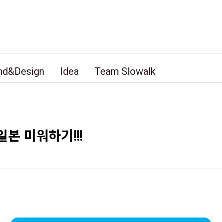
nd&Design
Idea
Team Slowalk
본 미워하기!!!