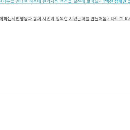
액션카툰을 만나며 하루에 한가지씩 액션을 실천해 보아요~
1액션 캠페인
블
께하는시민행동
과 함께 시민이 행복한 시민문화를 만들어봅시다!!! CLICK!