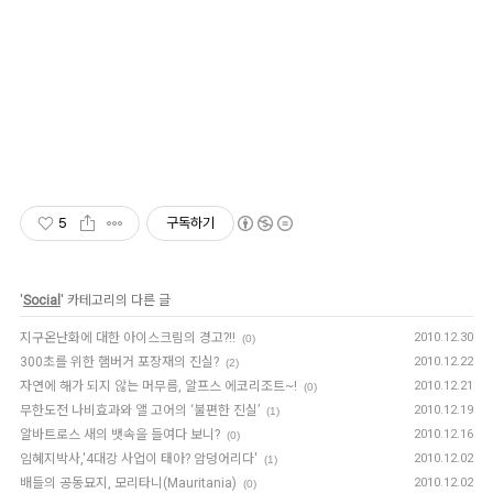
5
구독하기
'
Social
' 카테고리의 다른 글
지구온난화에 대한 아이스크림의 경고?!!
2010.12.30
(0)
300초를 위한 햄버거 포장재의 진실?
2010.12.22
(2)
자연에 해가 되지 않는 머무름, 알프스 에코리조트~!
2010.12.21
(0)
무한도전 나비효과와 앨 고어의 ‘불편한 진실’
2010.12.19
(1)
알바트로스 새의 뱃속을 들여다 보니?
2010.12.16
(0)
임혜지박사,'4대강 사업이 태아? 암덩어리다'
2010.12.02
(1)
배들의 공동묘지, 모리타니(Mauritania)
2010.12.02
(0)