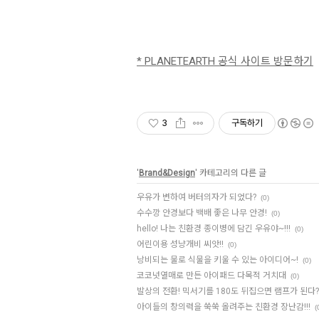
*
PLANETEARTH
공식 사이트 방문하기
3
구독하기
'
Brand&Design
' 카테고리의 다른 글
우유가 변하여 버터의자가 되었다?
(0)
수수깡 안경보다 백배 좋은 나무 안경!
(0)
hello! 나는 친환경 종이병에 담긴 우유야~!!!
(0)
어린이용 성냥개비 씨앗!!
(0)
낭비되는 물로 식물을 키울 수 있는 아이디어~!
(0)
코코넛열매로 만든 아이패드 다목적 거치대
(0)
발상의 전환! 믹서기를 180도 뒤집으면 램프가 된다?
아이들의 창의력을 쑥쑥 올려주는 친환경 장난감!!!
(