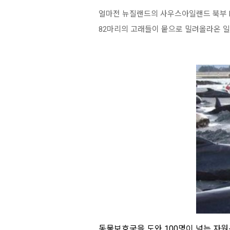
얼마전 뉴질랜드의 사우스아일랜드 북부 Far
82마리의 고래들이 뭍으로 밀려올라온 일
동물보호국을 도와 100명이 넘는 자