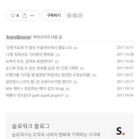
6
구독하기
'
Brand&Design
' 카테고리의 다른 글
'강변가요제'가 팔당 두물머리에서 열립니다
2011.10.11
(0)
12평 집에서도 100평의 행복을!
2011.10.08
(1)
뉴욕의 지도, 글자로 표현하다!!!
2011.10.06
(0)
손으로 만질 수 있는 정보를 담은 3D 인포그래픽
2011.09.27
(0)
비행기를 기다릴 땐 불편한 쪽잠대신 편안한 수면상자를!
2011.09.21
(0)
샌프란시스코의 빨~간 쓰레기수거함 벤치!!!
2011.09.17
(0)
보는 재미 + 포장하는 재미! 잡지 Wrap
2011.09.14
(0)
개똥이 약이된다! park spark project!
2011.09.04
(1)
슬로워크 블로그
슬로워크는 조직과 사회의 변화에 기여하는 크리에