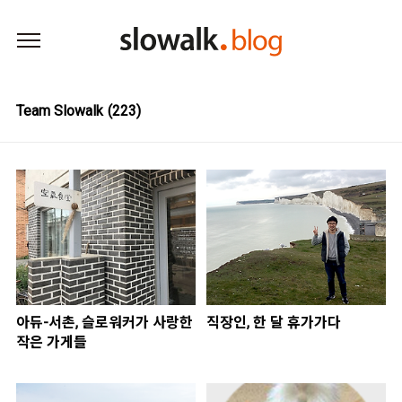
본문 바로가기
Team Slowalk
(223)
아듀-서촌, 슬로워커가 사랑한
직장인, 한 달 휴가가다
작은 가게들