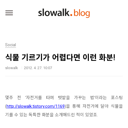
본문 바로가기
Social
식물 기르기가 어렵다면 이런 화분!
slowalk
2012. 4. 27. 10:07
몇주 전 '자전거를 타며 텃밭을 가꾸는 법'이라는 포스팅
(
http://slowalk.tistory.com/1169
)을 통해 자전거에 달아 식물을
기를 수 있는 독특한 화분을 소개해드린 적이 있었죠.