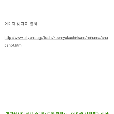
이미지 및 자료 출처
http://www.city.chiba.jp/toshi/koenryokuchi/kanri/mihama/sna
pshot.html