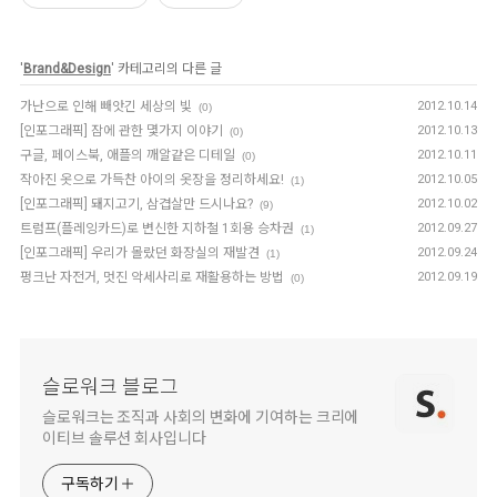
'
Brand&Design
' 카테고리의 다른 글
가난으로 인해 빼앗긴 세상의 빛
2012.10.14
(0)
[인포그래픽] 잠에 관한 몇가지 이야기
2012.10.13
(0)
구글, 페이스북, 애플의 깨알같은 디테일
2012.10.11
(0)
작아진 옷으로 가득찬 아이의 옷장을 정리하세요!
2012.10.05
(1)
[인포그래픽] 돼지고기, 삼겹살만 드시나요?
2012.10.02
(9)
트럼프(플레잉카드)로 변신한 지하철 1회용 승차권
2012.09.27
(1)
[인포그래픽] 우리가 몰랐던 화장실의 재발견
2012.09.24
(1)
펑크난 자전거, 멋진 악세사리로 재활용하는 방법
2012.09.19
(0)
슬로워크 블로그
슬로워크는 조직과 사회의 변화에 기여하는 크리에
이티브 솔루션 회사입니다
구독하기