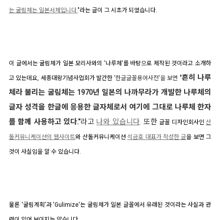
는 굴림체는 일본서체입니다.
"라는 글이 그 시초가 되었습니다.
이 글에서는 굴림체가 일본 모리사와의 '나루체'를 바탕으로 제작된 것이라고 소개하
흔히 나루
고 있는데요, 세종대왕기념사업회가 발간한
'한글글꼴용어사전'을 보면
"
체라 불리는 굴림체는 1970년 일본의 나까무라가 개발한 나루체의
글자 성격을 한글에 응용한 글자체로서 여기에 그대로 나루체 한자
를 함께 사용하고 있다."
라고
나와 있습니다
.
또한
글꼴 디자인회사인
산
돌커뮤니케이션의 웹사이트
와 산돌커뮤니케이션
석금호 대표가 작성한 글
을 보면 그
것이 사실임을 알 수 있습니다.
물론 '굴림계획'과 'Gulimize'는 굴림체가 일본 글꼴에서 유래된 것이라는 사실과 관
련이 있어 보이지는 않습니다.