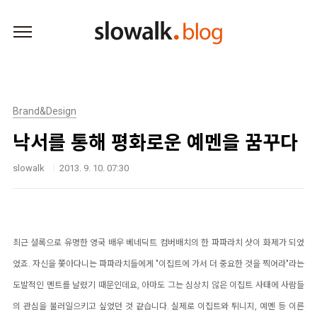
본문 바로가기
Brand&Design
낙서를 통해 평화로운 예멘을 꿈꾸다
slowalk
2013. 9. 10. 07:30
최근 셜록으로 유명한 영국 배우 베네딕트 컴버배치의 한 파파라치 샷이 화제가 되었
었죠. 자신을 쫓아다니는 파파라치들에게 "이집트에 가서 더 중요한 것을 찍어라"라는
도발적인 멘트를 날렸기 때문인데요,
아마도 그는 심상치 않은 이집트 사태에 사람들
의 관심을 불러일으키고 싶었던 것 같습니다.
실제로 이집트와 튀니지, 예멘 등 이른