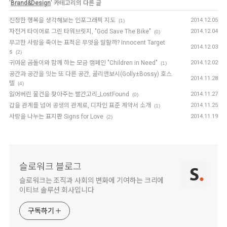
'
Brand&Design
' 카테고리의 다른 글
진정한 행복을 생각해보는 인포그래픽 지도
2014.12.05
(1)
자전거 타이어로 그린 타워브릿지, "God Save The Bike"
2014.12.04
(0)
무고한 사람을 죽이는 표적은 무엇을 말할까? Innocent Target
2014.12.03
s
(2)
귀여운 곰돌이와 함께 하는 모금 캠페인 "Children in Need"
2014.12.02
(1)
공간과 공간을 잇는 또 다른 공간, 골리앤보시(Golly±Bossy) 호스
2014.11.28
텔
(4)
잃어버린 물건을 찾아주는 빨간고리_LostFound
2014.11.27
(0)
갑을 관계를 넘어 공생의 관계로, 디자인 표준 계약서 소개
2014.11.25
(1)
사랑을 나누는 표지판 Signs for Love
2014.11.19
(2)
슬로워크 블로그
슬로워크는 조직과 사회의 변화에 기여하는 크리에
이티브 솔루션 회사입니다
구독하기