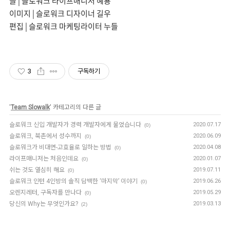
글 | 슬로워크 라이프매니저 혜룡
이미지 | 슬로워크 디자이너 길우
편집 | 슬로워크 마케팅라이터 누들
3
구독하기
'
Team Slowalk
' 카테고리의 다른 글
슬로워크 신입 개발자가 경력 개발자에게 물었습니다
2020.07.17
(0)
슬로워크, 북촌에서 성수까지
2020.06.09
(0)
슬로워크가 비대면-고효율로 일하는 방법
2020.04.08
(0)
라이프매니저는 처음인데요
2020.01.07
(0)
쉬는 것도 열심히 해요
2019.07.11
(0)
슬로워크 인턴 4인방의 솔직 담백한 ‘마지막’ 이야기
2019.06.26
(0)
오렌지레터, 구독자를 만나다
2019.05.29
(0)
당신의 Why는 무엇인가요?
2019.03.13
(2)