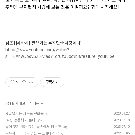
주변을 부지런히 사랑해 보는 것은 어떨까요? 함께 시작해요!
참조 | [세바시] '글쓰기는 부지런한 사랑이다'
https://www.youtube.com/watch?
si=16VhwDbdvSZiHvIa&v=dr6z0JdcxbI&feature=youtu.be
5
구독하기
'
Idea
' 카테고리의 다른 글
댓글달기는 지금도 진화중
2023.09.27
(0)
‘취향 공동체’가 뜬다.
2023.08.18
(0)
물에 젖지 않는 종이, 물속에서 읽는 책
2023.07.10
(0)
구독자의 마음을 얻는 뉴스레터 전략
2022.01.05
(0)