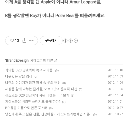
이제
A를 생각할 땐 Apple이 아니라 Amur Leopard를,
B를 생각할땐 Boy가 아니라 Polar Bear를 떠올려보세요.
13
구독하기
'
Brand&Design
' 카테고리의 다른 글
삭막한 G20 경호벽에 녹색 새싹을!
2010.11.10
(0)
나뭇잎을 닮은 엽서
2010.11.09
(0)
나만의 이야기가 담긴 장롱 속 옷의 변신
2010.11.09
(0)
세상을 함께 나누는 즐거움, 오르그닷의 윤리적 패션
2010.11.05
(0)
센스있는 G20 정상회의 시위 피켓들 미리보기
2010.11.04
(1)
페이스북은 버려진 쓰레기도 줍게 한다?
2010.11.01
(0)
BP 유출 기름으로 만든 포스터
2010.10.27
(0)
당신에게 주고 싶은 선물, 신생아살리기 모자뜨기캠페인 시즌!!
2010.10.27
(0)