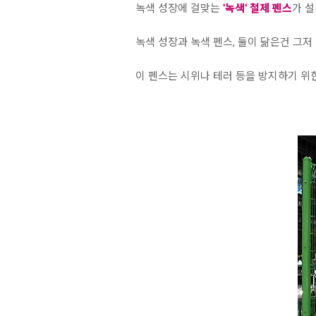
녹색 성장에 걸맞는
'녹색' 철제 펜스
가 
녹색 성장과 녹색 펜스, 둘이 닮은건 그저
이 펜스는 시위나 테러 등을 방지하기 위